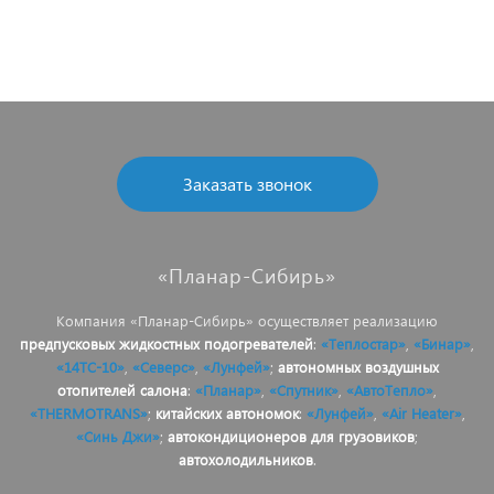
Заказать звонок
«Планар-Сибирь»
Компания «Планар-Сибирь» осуществляет реализацию
предпусковых жидкостных подогревателей
:
«Теплостар»
,
«Бинар»
,
«14ТС-10»
,
«Северс»
,
«Лунфей»
;
автономных воздушных
отопителей салона
:
«Планар»
,
«Спутник»
,
«АвтоТепло»
,
«THERMOTRANS»
;
китайских автономок
:
«Лунфей»
,
«Air Heater»
,
«Синь Джи»
;
автокондиционеров для грузовиков
;
автохолодильников
.