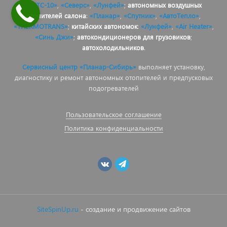
«14ТС-10»
,
«Северс»
,
«Лунфей»
;
автономных воздушных
отопителей салона
:
«Планар»
,
«Спутник»
,
«АвтоТепло»
,
«THERMOTRANS»
;
китайских автономок
:
«Лунфей»
,
«Air Heater»
,
«Синь Джи»
;
автокондиционеров для грузовиков
;
автохолодильников
.
Сервисный центр «Планар-Сибирь»
выполняет установку,
диагностику и ремонт автономных отопителей и предпусковых
подогревателей
Пользовательское соглашение
Политика конфиденциальности
SiteSpinUp.ru
- создание и продвижение сайтов