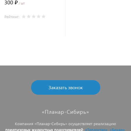
300 ₽
/ шт
Рейтинг:
В корзину
Заказать звонок
«Планар-Сибирь»
Компания «Планар-Сибирь» осуществляет реализацию
предпусковых жидкостных подогревателей
:
«Теплостар»
,
«Бинар»
,