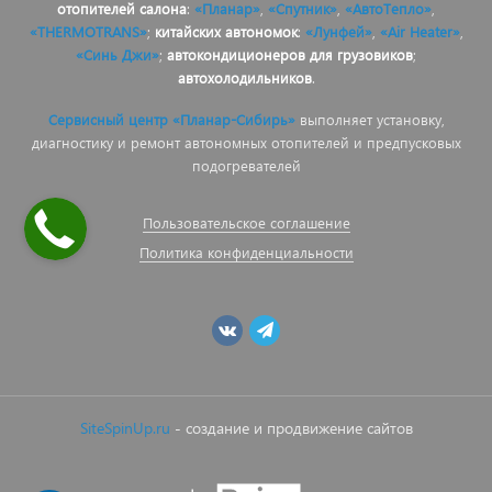
отопителей салона
:
«Планар»
,
«Спутник»
,
«АвтоТепло»
,
«THERMOTRANS»
;
китайских автономок
:
«Лунфей»
,
«Air Heater»
,
«Синь Джи»
;
автокондиционеров для грузовиков
;
автохолодильников
.
Сервисный центр «Планар-Сибирь»
выполняет установку,
диагностику и ремонт автономных отопителей и предпусковых
подогревателей
Пользовательское соглашение
Политика конфиденциальности
SiteSpinUp.ru
- создание и продвижение сайтов