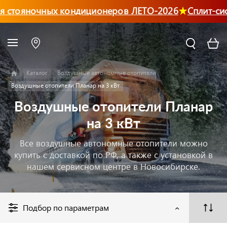
я стояночных кондиционеров ЛЕТО-2026
Сплит-си
Каталог
Воздушные автономные отопители
Воздушные отопители Планар на 3 кВт
Воздушные отопители Планар
на 3 кВт
Все воздушные автономные отопители можно
купить с доставкой по РФ, а также с установкой в
нашем сервисном центре в Новосибирске.
Подбор по параметрам