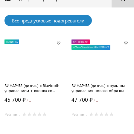
Все предпусковые подогреватели
НОВИНКА
ХИТ ПРОДАЖ
УСТАНОВКА В НАШЕМ СЕРВИСЕ
БИНАР-5S (дизель) с Bluetooth
БИНАР-5S (дизель) с пультом
управлением + кнопка со
управления нового образца
световой индикацией
45 700 ₽
47 700 ₽
/ шт
/ шт
Рейтинг:
Рейтинг:
В корзину
В корзину