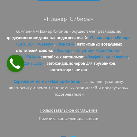
«Планар-Сибирь»
Компания «Планар-Сибирь» осуществляет реализацию
предпусковых жидкостных подогревателей
:
«Теплостар»
,
«Бинар»
,
«14ТС-10»
,
«Северс»
,
«Лунфей»
;
автономных воздушных
отопителей салона
:
«Планар»
,
«Спутник»
,
«АвтоТепло»
,
«THERMOTRANS»
;
китайских автономок
:
«Лунфей»
,
«Air Heater»
,
«Синь Джи»
;
автокондиционеров для грузовиков
;
автохолодильников
.
Сервисный центр «Планар-Сибирь»
выполняет установку,
диагностику и ремонт автономных отопителей и предпусковых
подогревателей
Пользовательское соглашение
Политика конфиденциальности