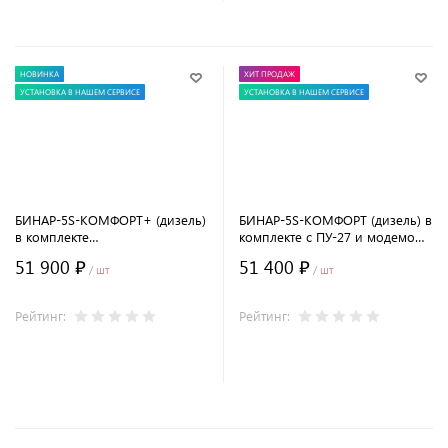
НОВИНКА
ХИТ ПРОДАЖ
УСТАНОВКА В НАШЕМ СЕРВИСЕ
УСТАНОВКА В НАШЕМ СЕРВИСЕ
БИНАР-5S-КОМФОРТ+ (дизель)
БИНАР-5S-КОМФОРТ (дизель) в
в комплекте
комплекте с ПУ-27 и модемом
модем+глушитель+пульт OLED
SIMCOM
51 900 ₽
51 400 ₽
/ шт
/ шт
Рейтинг:
Рейтинг:
В корзину
В корзину