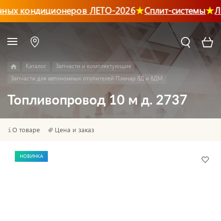
ных кондиционеров ЛЕТО-2026
Сплит-системы
Ли
Каталог
Запчасти и комплектующие
Запчасти для автономных отопителей Планар 8Д и 8ДМ
Топливопровод 10 м д. 2737
О товаре
Цена и заказ
НОВИНКА