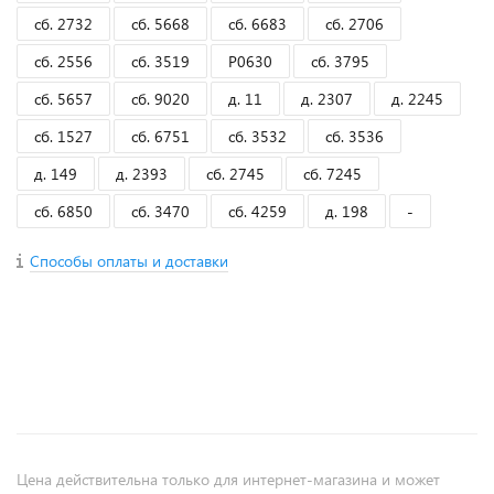
сб. 2732
сб. 5668
сб. 6683
сб. 2706
сб. 2556
сб. 3519
Р0630
сб. 3795
сб. 5657
сб. 9020
д. 11
д. 2307
д. 2245
сб. 1527
сб. 6751
сб. 3532
сб. 3536
д. 149
д. 2393
сб. 2745
сб. 7245
сб. 6850
сб. 3470
сб. 4259
д. 198
-
Способы оплаты и доставки
+
−
Цена действительна только для интернет-магазина и может