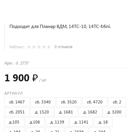
Подходит для Планар 8ДМ, 14ТС-10, 14ТС-Mini.
0 отзывов
Рейтинг:
Арт.: д. 2737
1 900 ₽
/ шт
АРТИКУЛ
сб. 1467
сб. 3340
сб. 3520
сб. 4720
сб. 2
сб. 2051
д. 1520
д. 1681
д. 1682
д. 3200
д.105
д.106
д. 1139
д. 1141
д. 18
д. 194
д. 20
д. 21
д. 2438
д. 244