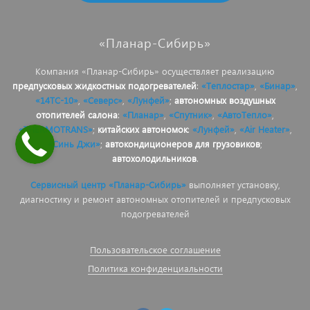
«Планар-Сибирь»
Компания «Планар-Сибирь» осуществляет реализацию
предпусковых жидкостных подогревателей
:
«Теплостар»
,
«Бинар»
,
«14ТС-10»
,
«Северс»
,
«Лунфей»
;
автономных воздушных
отопителей салона
:
«Планар»
,
«Спутник»
,
«АвтоТепло»
,
«THERMOTRANS»
;
китайских автономок
:
«Лунфей»
,
«Air Heater»
,
«Синь Джи»
;
автокондиционеров для грузовиков
;
автохолодильников
.
Сервисный центр «Планар-Сибирь»
выполняет установку,
диагностику и ремонт автономных отопителей и предпусковых
подогревателей
Пользовательское соглашение
Политика конфиденциальности