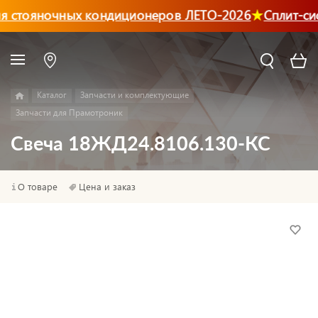
я стояночных кондиционеров ЛЕТО-2026
Сплит-си
Каталог
Запчасти и комплектующие
Запчасти для Прамотроник
Свеча 18ЖД24.8106.130-КС
О товаре
Цена и заказ