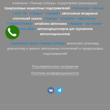
Компания «Планар-Сибирь» осуществляет реализацию
предпусковых жидкостных подогревателей
:
«Теплостар»
,
«Бинар»
,
«14ТС-10»
,
«Северс»
,
«Лунфей»
;
автономных воздушных
отопителей салона
:
«Планар»
,
«Спутник»
,
«АвтоТепло»
,
«THERMOTRANS»
;
китайских автономок
:
«Лунфей»
,
«Air Heater»
,
«Синь Джи»
;
автокондиционеров для грузовиков
;
автохолодильников
.
Сервисный центр «Планар-Сибирь»
выполняет установку,
диагностику и ремонт автономных отопителей и предпусковых
подогревателей
Пользовательское соглашение
Политика конфиденциальности