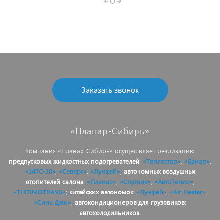
Заказать звонок
«Планар-Сибирь»
Компания «Планар-Сибирь» осуществляет реализацию
предпусковых жидкостных подогревателей
:
«Теплостар»
,
«Бинар»
,
«14ТС-10»
,
«Северс»
,
«Лунфей»
;
автономных воздушных
отопителей салона
:
«Планар»
,
«Спутник»
,
«АвтоТепло»
,
«THERMOTRANS»
;
китайских автономок
:
«Лунфей»
,
«Air Heater»
,
«Синь Джи»
;
автокондиционеров для грузовиков
;
автохолодильников
.