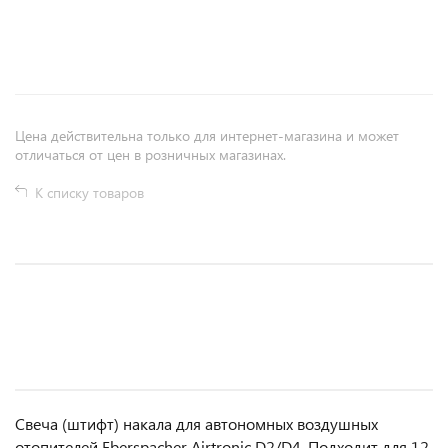
+
−
Цена действительна только для интернет-магазина и может
отличаться от цен в розничных магазинах.
К списку товаров
Свеча (штифт) накала для автономных воздушных
отопителей Eberspacher Airtronic D2/D4. Подходит для 12