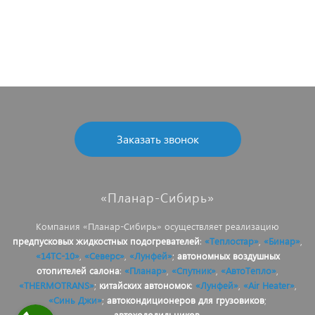
Заказать звонок
«Планар-Сибирь»
Компания «Планар-Сибирь» осуществляет реализацию
предпусковых жидкостных подогревателей
:
«Теплостар»
,
«Бинар»
,
«14ТС-10»
,
«Северс»
,
«Лунфей»
;
автономных воздушных
отопителей салона
:
«Планар»
,
«Спутник»
,
«АвтоТепло»
,
«THERMOTRANS»
;
китайских автономок
:
«Лунфей»
,
«Air Heater»
,
«Синь Джи»
;
автокондиционеров для грузовиков
;
автохолодильников
.