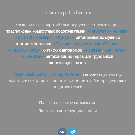
«Планар-Сибирь»
Компания «Планар-Сибирь» осуществляет реализацию
предпусковых жидкостных подогревателей
:
«Теплостар»
,
«Бинар»
,
«14ТС-10»
,
«Северс»
,
«Лунфей»
;
автономных воздушных
отопителей салона
:
«Планар»
,
«Спутник»
,
«АвтоТепло»
,
«THERMOTRANS»
;
китайских автономок
:
«Лунфей»
,
«Air Heater»
,
«Синь Джи»
;
автокондиционеров для грузовиков
;
автохолодильников
.
Сервисный центр «Планар-Сибирь»
выполняет установку,
диагностику и ремонт автономных отопителей и предпусковых
подогревателей
Пользовательское соглашение
Политика конфиденциальности