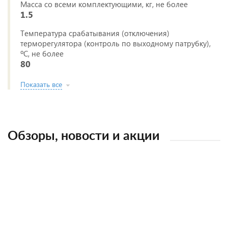
Масса со всеми комплектующими, кг, не более
1.5
Температура срабатывания (отключения)
терморегулятора (контроль по выходному патрубку),
ºС, не более
80
Показать все
Обзоры, новости и акции
Рейтинг стояночных кондиционеров для
Рейтинг предпусковых подогревателей
Автономка (сухой фен): что это и как
грузовых автомобилей 2024
двигателя 2023-2024
выбрать