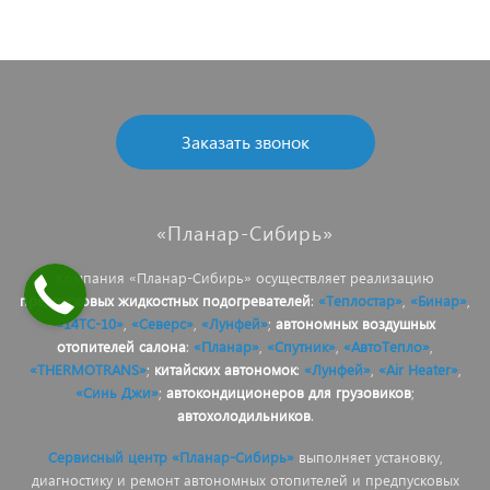
Заказать звонок
«Планар-Сибирь»
Компания «Планар-Сибирь» осуществляет реализацию
предпусковых жидкостных подогревателей
:
«Теплостар»
,
«Бинар»
,
«14ТС-10»
,
«Северс»
,
«Лунфей»
;
автономных воздушных
отопителей салона
:
«Планар»
,
«Спутник»
,
«АвтоТепло»
,
«THERMOTRANS»
;
китайских автономок
:
«Лунфей»
,
«Air Heater»
,
«Синь Джи»
;
автокондиционеров для грузовиков
;
автохолодильников
.
Сервисный центр «Планар-Сибирь»
выполняет установку,
диагностику и ремонт автономных отопителей и предпусковых