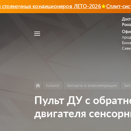
тояночных кондиционеров ЛЕТО-2026
Сплит-сист
Дост
Росс
Например,
Офи
Автономный
прод
Найти
в каталоге
отопитель
Бина
Севе
Каталог
Запчасти и комплектующие
Зап
Пульт ДУ с обратн
двигателя сенсор