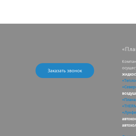
«Пла
Компан
осущес
Заказать звонок
жидкос
«Тепло
«Север
воздуш
«Плана
«THER
«Лунфе
автоко
автохо