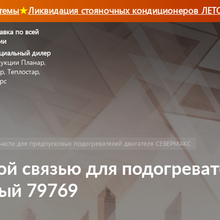
емы
Ликвидация стояночных кондиционеров ЛЕТО-
авка по всей
ии
циальный дилер
укции Планар,
р, Теплостар,
рс
части для предпусковых подогревателей двигателя СЕВЕРМАКС
ой связью для подогрева
ный 79769