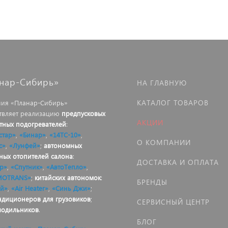
нар-Сибирь»
НА ГЛАВНУЮ
КАТАЛОГ ТОВАРОВ
ия «Планар-Сибирь»
твляет реализацию
предпусковых
АКЦИИ
тных подогревателей
:
стар»
,
«Бинар»
,
«14ТС-10»
,
О КОМПАНИИ
с»
,
«Лунфей»
;
автономных
ных отопителей салона
:
ДОСТАВКА И ОПЛАТА
р»
,
«Спутник»
,
«АвтоТепло»
,
MOTRANS»
;
китайских автономок
:
БРЕНДЫ
й»
,
«Air Heater»
,
«Синь Джи»
;
ндиционеров для грузовиков
;
СЕРВИСНЫЙ ЦЕНТР
лодильников
.
БЛОГ