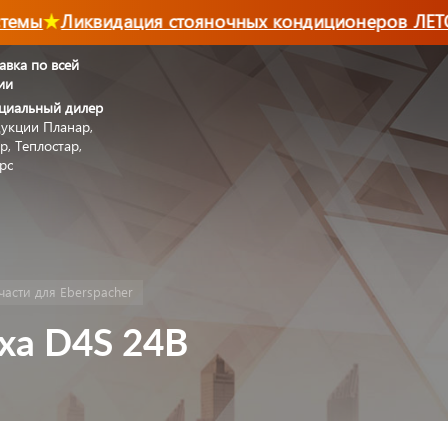
емы
Ликвидация стояночных кондиционеров ЛЕТО-
авка по всей
ии
циальный дилер
укции Планар,
р, Теплостар,
рс
части для Eberspacher
ха D4S 24В