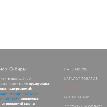
нар-Сибирь»
НА ГЛАВНУЮ
КАТАЛОГ ТОВАРОВ
ия «Планар-Сибирь»
твляет реализацию
предпусковых
АКЦИИ
тных подогревателей
:
стар»
,
«Бинар»
,
«14ТС-10»
,
О КОМПАНИИ
с»
,
«Лунфей»
;
автономных
ных отопителей салона
:
ДОСТАВКА И ОПЛАТА