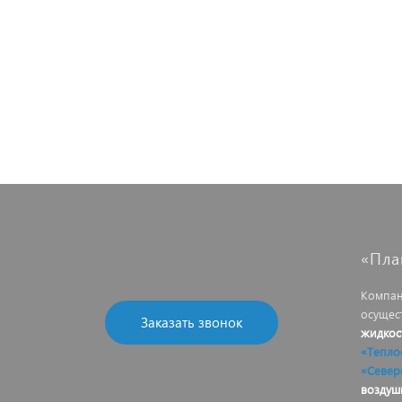
«Пла
Компан
осущес
Заказать звонок
жидкос
«Тепло
«Север
воздуш