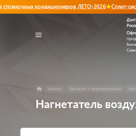
стояночных кондиционеров ЛЕТО-2026
Сплит-сист
Дост
Росс
Например,
Офи
Автономный
прод
Найти
в каталоге
отопитель
Бина
Севе
Каталог
Запчасти и комплектующие
Зап
Нагнетатель возду