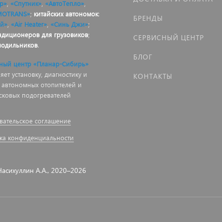
р»
,
«Спутник»
,
«АвтоТепло»
,
MOTRANS»
;
китайских автономок
:
БРЕНДЫ
й»
,
«Air Heater»
,
«Синь Джи»
;
ндиционеров для грузовиков
;
СЕРВИСНЫЙ ЦЕНТР
лодильников
.
БЛОГ
ный центр «Планар-Сибирь»
ет установку, диагностику и
КОНТАКТЫ
 автономных отопителей и
сковых подогревателей
вательское соглашение
ка конфиденциальности
асихуллин А.А., 2020–2026