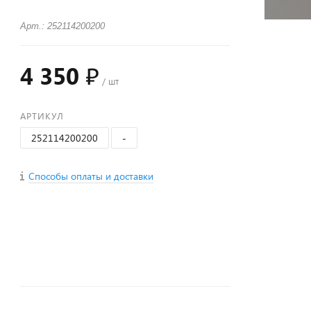
Арт.: 252114200200
4 350 ₽
/ шт
АРТИКУЛ
252114200200
-
Способы оплаты и доставки
+
−