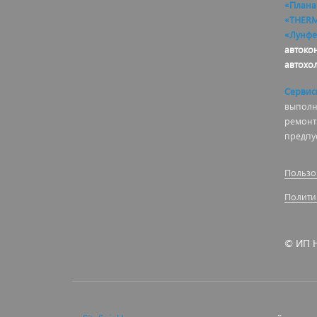
«Плана
«THER
«Лунфе
автоко
автохо
Сервис
выполня
ремонт
предпу
Пользо
Полити
© ИП Н