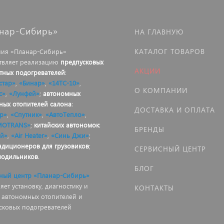
нар-Сибирь»
НА ГЛАВНУЮ
КАТАЛОГ ТОВАРОВ
ия «Планар-Сибирь»
твляет реализацию
предпусковых
АКЦИИ
тных подогревателей
:
стар»
,
«Бинар»
,
«14ТС-10»
,
О КОМПАНИИ
с»
,
«Лунфей»
;
автономных
ных отопителей салона
:
ДОСТАВКА И ОПЛАТА
р»
,
«Спутник»
,
«АвтоТепло»
,
MOTRANS»
;
китайских автономок
:
БРЕНДЫ
й»
,
«Air Heater»
,
«Синь Джи»
;
ндиционеров для грузовиков
;
СЕРВИСНЫЙ ЦЕНТР
лодильников
.
БЛОГ
ный центр «Планар-Сибирь»
ет установку, диагностику и
КОНТАКТЫ
 автономных отопителей и
сковых подогревателей