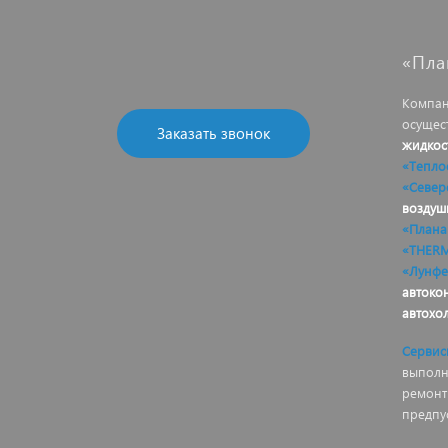
«Пла
Компан
осущес
Заказать звонок
жидкос
«Тепло
«Север
воздуш
«Плана
«THER
«Лунфе
автоко
автохо
Сервис
выполня
ремонт
предпу