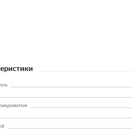
теристики
тель
прикуривателя
ой