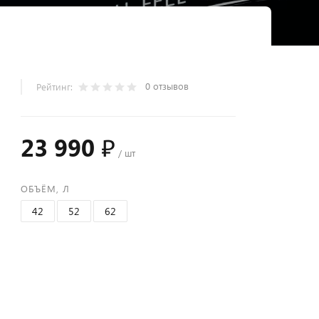
0 отзывов
Рейтинг:
23 990 ₽
/ шт
ОБЪЁМ, Л
42
52
62
+
−