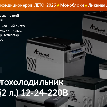
ондиционеров ЛЕТО-2026
Моноблоки
Ликвидаци
авка по всей
ии
циальный дилер
укции Планар,
р, Теплостар,
рс
тохолодильник
2 л.) 12-24-220В