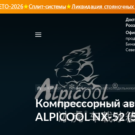
О-2026
Сплит-системы
Ликвидация стояночных к
Дост
Росс
Например,
Офи
Автономный
прод
Найти
в каталоге
отопитель
Бина
Севе
Каталог
Компрессорные автохолодильники
Компрессорный ав
ALPICOOL NX-52 (5