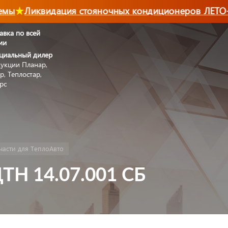
ы
Ликвидация стояночных кондиционеров ЛЕТО-2
авка по всей
ии
циальный дилер
укции Планар,
р, Теплостар,
рс
части для ТеплоАвто
ТН 14.07.001 СБ