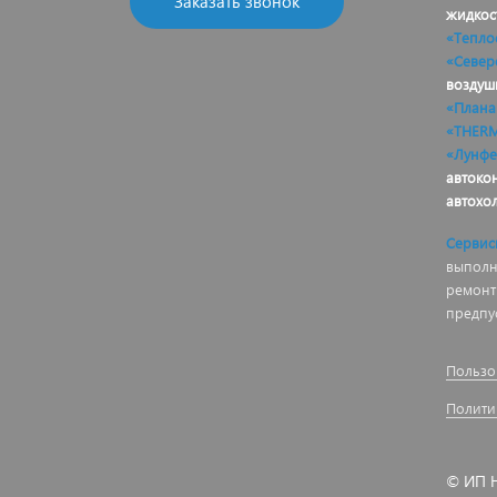
Заказать звонок
жидкос
«Тепло
«Север
воздуш
«Плана
«THER
«Лунфе
автоко
автохо
Сервис
выполня
ремонт
предпу
Пользо
Полити
© ИП Н