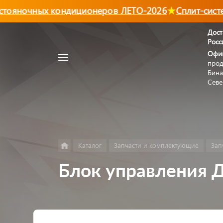
ояночных кондиционеров ЛЕТО-2026
Сплит-систем
Дост
Росс
Например,
Офи
Автономный
прод
Найти
в каталоге
отопитель
Бина
Севе
Каталог
Запчасти и комплектующие
Зап
Блок управления Д