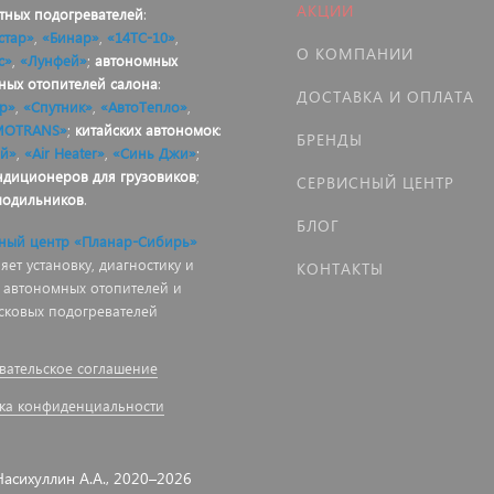
АКЦИИ
тных подогревателей
:
стар»
,
«Бинар»
,
«14ТС-10»
,
О КОМПАНИИ
с»
,
«Лунфей»
;
автономных
ных отопителей салона
:
ДОСТАВКА И ОПЛАТА
р»
,
«Спутник»
,
«АвтоТепло»
,
MOTRANS»
;
китайских автономок
:
БРЕНДЫ
й»
,
«Air Heater»
,
«Синь Джи»
;
ндиционеров для грузовиков
;
СЕРВИСНЫЙ ЦЕНТР
лодильников
.
БЛОГ
ный центр «Планар-Сибирь»
ет установку, диагностику и
КОНТАКТЫ
 автономных отопителей и
сковых подогревателей
вательское соглашение
ка конфиденциальности
асихуллин А.А., 2020–2026