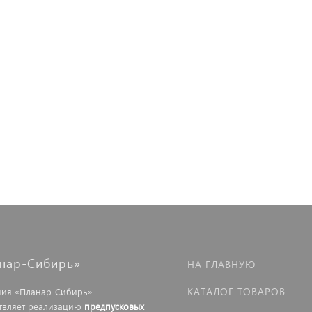
нар-Сибирь»
НА ГЛАВНУЮ
КАТАЛОГ ТОВАРОВ
ия «Планар-Сибирь»
твляет реализацию
предпусковых