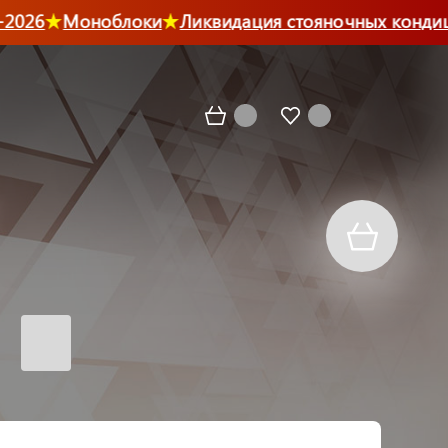
026
Моноблоки
Ликвидация стояночных кондици