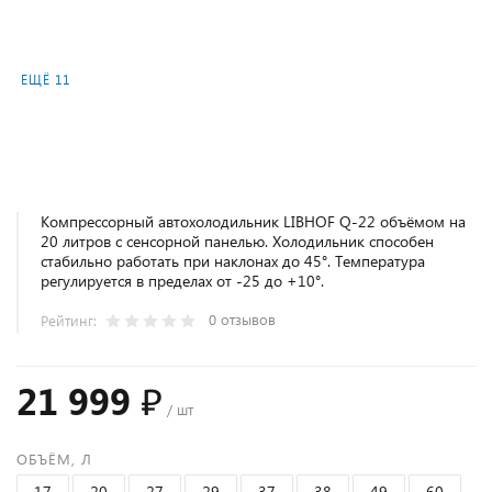
ЕЩЁ 11
Компрессорный автохолодильник LIBHOF Q-22 объёмом на
20 литров с сенсорной панелью. Холодильник способен
стабильно работать при наклонах до 45°. Температура
регулируется в пределах от -25 до +10°.
0 отзывов
Рейтинг:
21 999 ₽
/ шт
ОБЪЁМ, Л
17
20
27
29
37
38
49
60