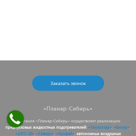
Заказать звонок
«Планар-Сибирь»
Компания «Планар-Сибирь» осуществляет реализацию
предпусковых жидкостных подогревателей
:
«Теплостар»
,
«Бинар»
,
«14ТС-10»
,
«Северс»
,
«Лунфей»
;
автономных воздушных