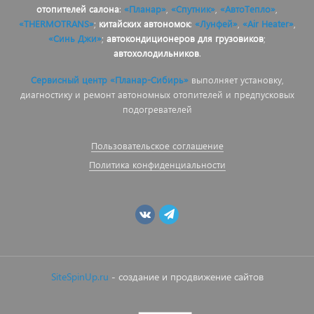
отопителей салона
:
«Планар»
,
«Спутник»
,
«АвтоТепло»
,
«THERMOTRANS»
;
китайских автономок
:
«Лунфей»
,
«Air Heater»
,
«Синь Джи»
;
автокондиционеров для грузовиков
;
автохолодильников
.
Сервисный центр «Планар-Сибирь»
выполняет установку,
диагностику и ремонт автономных отопителей и предпусковых
подогревателей
Пользовательское соглашение
Политика конфиденциальности
SiteSpinUp.ru
- создание и продвижение сайтов