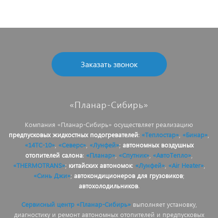
Заказать звонок
«Планар-Сибирь»
Компания «Планар-Сибирь» осуществляет реализацию
предпусковых жидкостных подогревателей
:
«Теплостар»
,
«Бинар»
,
«14ТС-10»
,
«Северс»
,
«Лунфей»
;
автономных воздушных
отопителей салона
:
«Планар»
,
«Спутник»
,
«АвтоТепло»
,
«THERMOTRANS»
;
китайских автономок
:
«Лунфей»
,
«Air Heater»
,
«Синь Джи»
;
автокондиционеров для грузовиков
;
автохолодильников
.
Сервисный центр «Планар-Сибирь»
выполняет установку,
диагностику и ремонт автономных отопителей и предпусковых