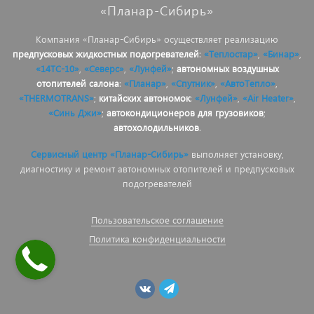
«Планар-Сибирь»
Компания «Планар-Сибирь» осуществляет реализацию
предпусковых жидкостных подогревателей
:
«Теплостар»
,
«Бинар»
,
«14ТС-10»
,
«Северс»
,
«Лунфей»
;
автономных воздушных
отопителей салона
:
«Планар»
,
«Спутник»
,
«АвтоТепло»
,
«THERMOTRANS»
;
китайских автономок
:
«Лунфей»
,
«Air Heater»
,
«Синь Джи»
;
автокондиционеров для грузовиков
;
автохолодильников
.
Сервисный центр «Планар-Сибирь»
выполняет установку,
диагностику и ремонт автономных отопителей и предпусковых
подогревателей
Пользовательское соглашение
Политика конфиденциальности