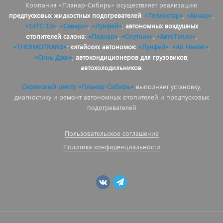
Компания «Планар-Сибирь» осуществляет реализацию
предпусковых жидкостных подогревателей
:
«Теплостар»
,
«Бинар»
,
«14ТС-10»
,
«Северс»
,
«Лунфей»
;
автономных воздушных
отопителей салона
:
«Планар»
,
«Спутник»
,
«АвтоТепло»
,
«THERMOTRANS»
;
китайских автономок
:
«Лунфей»
,
«Air Heater»
,
«Синь Джи»
;
автокондиционеров для грузовиков
;
автохолодильников
.
Сервисный центр «Планар-Сибирь»
выполняет установку,
диагностику и ремонт автономных отопителей и предпусковых
подогревателей
Пользовательское соглашение
Политика конфиденциальности