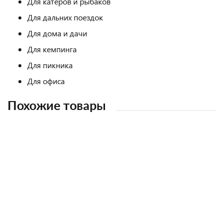
Для катеров и рыбаков
Для дальних поездок
Для дома и дачи
Для кемпинга
Для пикника
Для офиса
Похожие товары
НОВИНКА
ХИТ ПРОДАЖ
Автохолодильник компрессорный LIBHOF Q-18 (17 л.)
Компрессорный автохолодильник ALPICOOL BCD 125 (125 л.)
Компрессорный автохолодильник Indel B TB31A
Компрессорный автохолодильник ALPICOOL BAR (Black) (22 л.)
12-24-220В
12-24-220В